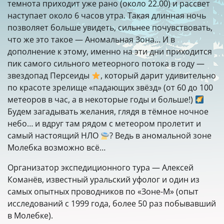
темнота приходит уже рано (около 22.00) и рассвет
наступает около 6 часов утра. Такая длинная ночь
позволяет больше увидеть, сильнее почувствовать,
что же это такое — Аномальная Зона… И в
дополнение к этому, именно на эти дни приходится
пик самого сильного метеорного потока в году —
звездопад Персеиды
, который дарит удивительно
по красоте зрелище «падающих звёзд» (от 60 до 100
метеоров в час, а в некоторые годы и больше!)
Будем загадывать желания, глядя в тёмное ночное
небо… и вдруг там рядом с метеором пролетит и
самый настоящий НЛО
? Ведь в аномальной зоне
Молебка возможно всё…
Организатор экспедиционного тура — Алексей
Команёв, известный уральский уфолог и один из
самых опытных проводников по «Зоне-М» (опыт
исследований с 1999 года, более 50 раз побывавший
в Молебке).