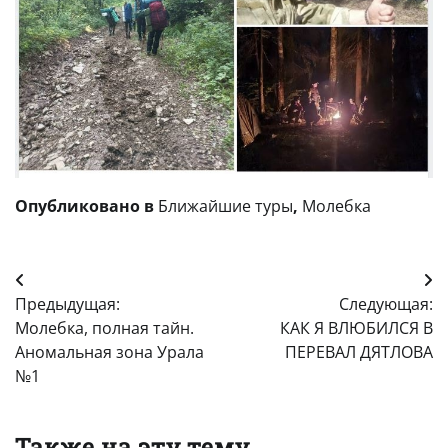
Опубликовано в
Ближайшие туры
,
Молебка
Навигация
Предыдущая:
Следующая:
по
Молебка, полная тайн.
КАК Я ВЛЮБИЛСЯ В
записям
Аномальная зона Урала
ПЕРЕВАЛ ДЯТЛОВА
№1
Также на эту тему