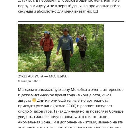
… так вот, в Перевал я влюбился в один момент. Нет, не в
первую минуту и не в первый день. Но произошло всё за
секунды и абсолютно для меня внезапно. […]
21-23 АВГУСТА — МОЛЕБКА
8 января, 2026
Мы едем в аномальную зону Молебка в очень интересное
и даже мистическое время года - в конце лета, 21-23
августа
Дни и ночи ещё тёплые, но вот темнота
приходит уже рано (около 22.00) и рассвет наступает
около 6 часов утра. Такая длинная ночь позволяет больше
увидеть, сильнее почувствовать, что же это такое -
Аномальная Зона... И в дополнение к этому, именно на эти
дни приходится пик самого сильного метеорного потока